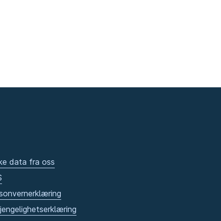
ke data fra oss
S
sonvernerklæring
gjengelighetserklæring