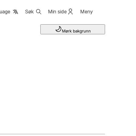
uage
Søk
Min side
Meny
Mørk bakgrunn