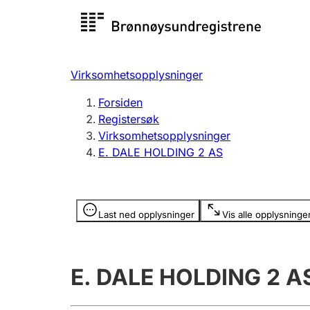
Registersøk
Aksjesel
Registrer
Virksomhetsopplysninger
Lag og forening
Flere
Forsiden
Registrere, endre, slette
organisa
Registersøk
Virksomhetsopplysninger
E. DALE HOLDING 2 AS
Tinglysing
Jeger
Betaling 
Opplysninger er skjult
Last ned opplysninger
Vis alle opplysninge
Offentlig sektor
Andre t
E. DALE HOLDING 2 A