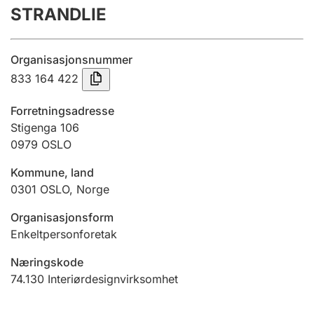
STRANDLIE
Årsregnskap
Innsending og forsinkelsesgebyr
Organisasjonsnummer
833 164 422
Tinglysing
Forretningsadresse
Stigenga 106
0979
OSLO
Jeger
Betaling og jegeravgiftskort
Kommune, land
0301
OSLO
,
Norge
Ektepaktveileder
Organisasjonsform
Enkeltpersonforetak
Næringskode
Offentlig sektor
74.130
Interiørdesignvirksomhet