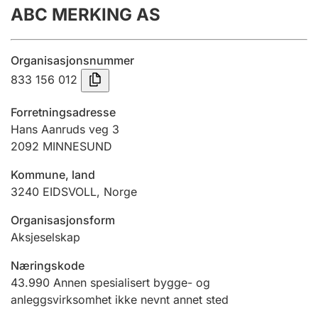
ABC MERKING AS
Årsregnskap
Innsending og forsinkelsesgebyr
Organisasjonsnummer
833 156 012
Tinglysing
Forretningsadresse
Hans Aanruds veg 3
2092
MINNESUND
Jeger
Betaling og jegeravgiftskort
Kommune, land
3240
EIDSVOLL
,
Norge
Ektepaktveileder
Organisasjonsform
Aksjeselskap
Næringskode
Offentlig sektor
43.990
Annen spesialisert bygge- og
anleggsvirksomhet ikke nevnt annet sted