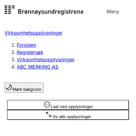
Hopp
Meny
Registersøk
til
Søk
Velg språk
innhold
Virksomhetsopplysninger
Aksjeselskap
Registrere, endre, slette
Forsiden
Registersøk
Virksomhetsopplysninger
Enkeltpersonforetak
ABC MERKING AS
Registrere, endre, slette
Mørk bakgrunn
Lag og forening
Registrere, endre, slette
Opplysninger er skjult
Last ned opplysninger
Vis alle opplysninger
Flere organisasjonsformer