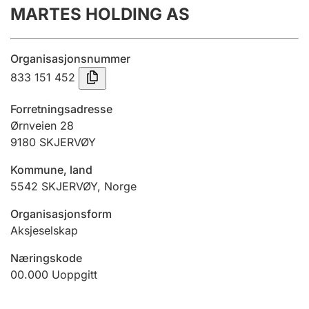
MARTES HOLDING AS
Årsregnskap
Innsending og forsinkelsesgebyr
Organisasjonsnummer
833 151 452
Tinglysing
Forretningsadresse
Ørnveien 28
9180
SKJERVØY
Jeger
Betaling og jegeravgiftskort
Kommune, land
5542
SKJERVØY
,
Norge
Ektepaktveileder
Organisasjonsform
Aksjeselskap
Næringskode
Offentlig sektor
00.000
Uoppgitt