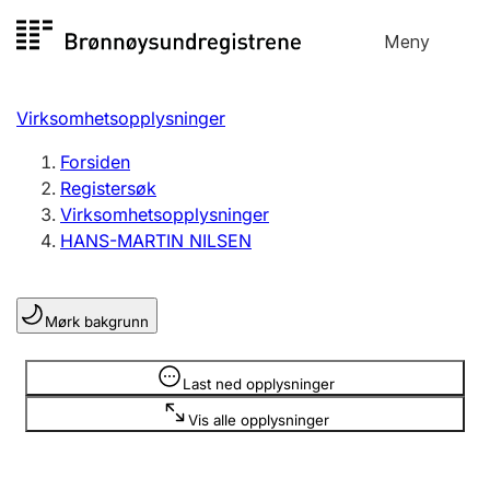
Hopp
Meny
Registersøk
til
Søk
Velg språk
innhold
Virksomhetsopplysninger
Aksjeselskap
Registrere, endre, slette
Forsiden
Registersøk
Virksomhetsopplysninger
Enkeltpersonforetak
HANS-MARTIN NILSEN
Registrere, endre, slette
Mørk bakgrunn
Lag og forening
Registrere, endre, slette
Opplysninger er skjult
Last ned opplysninger
Vis alle opplysninger
Flere organisasjonsformer