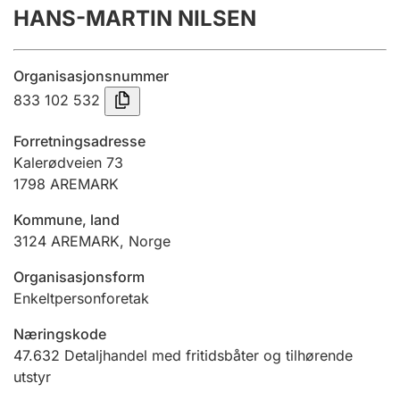
HANS-MARTIN NILSEN
Årsregnskap
Innsending og forsinkelsesgebyr
Organisasjonsnummer
833 102 532
Tinglysing
Forretningsadresse
Kalerødveien 73
1798
AREMARK
Jeger
Betaling og jegeravgiftskort
Kommune, land
3124
AREMARK
,
Norge
Ektepaktveileder
Organisasjonsform
Enkeltpersonforetak
Næringskode
Offentlig sektor
47.632
Detaljhandel med fritidsbåter og tilhørende
utstyr