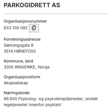
PARKOGIDRETT AS
Årsregnskap
Innsending og forsinkelsesgebyr
Organisasjonsnummer
833 100 092
Tinglysing
Forretningsadresse
Sætrangsgata 8
3514
HØNEFOSS
Jeger
Betaling og jegeravgiftskort
Kommune, land
3305
RINGERIKE
,
Norge
Ektepaktveileder
Organisasjonsform
Aksjeselskap
Næringskode
Offentlig sektor
86.930
Psykolog- og psykoterapitjenester, unntatt
legetjenester innenfor psykiatri