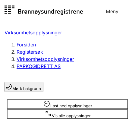
Hopp
Meny
Registersøk
til
Søk
Velg språk
innhold
Virksomhetsopplysninger
Aksjeselskap
Registrere, endre, slette
Forsiden
Registersøk
Virksomhetsopplysninger
Enkeltpersonforetak
PARKOGIDRETT AS
Registrere, endre, slette
Mørk bakgrunn
Lag og forening
Registrere, endre, slette
Opplysninger er skjult
Last ned opplysninger
Vis alle opplysninger
Flere organisasjonsformer