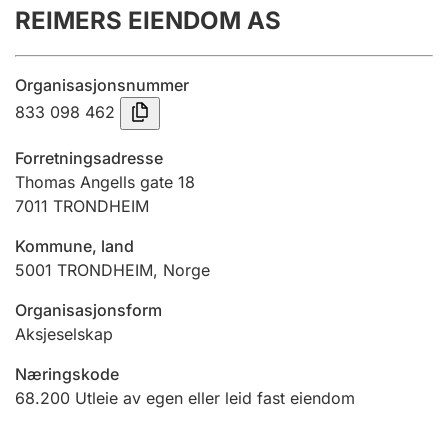
REIMERS EIENDOM AS
Årsregnskap
Innsending og forsinkelsesgebyr
Organisasjonsnummer
833 098 462
Tinglysing
Forretningsadresse
Thomas Angells gate 18
7011
TRONDHEIM
Jeger
Betaling og jegeravgiftskort
Kommune, land
5001
TRONDHEIM
,
Norge
Ektepaktveileder
Organisasjonsform
Aksjeselskap
Næringskode
Offentlig sektor
68.200
Utleie av egen eller leid fast eiendom