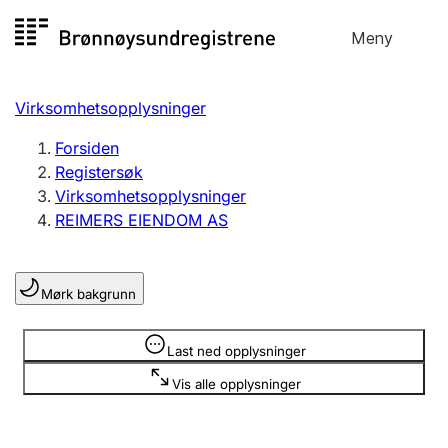
Hopp
Meny
Registersøk
til
Søk
Velg språk
innhold
Virksomhetsopplysninger
Aksjeselskap
Registrere, endre, slette
Forsiden
Registersøk
Virksomhetsopplysninger
Enkeltpersonforetak
REIMERS EIENDOM AS
Registrere, endre, slette
Mørk bakgrunn
Lag og forening
Registrere, endre, slette
Opplysninger er skjult
Last ned opplysninger
Vis alle opplysninger
Flere organisasjonsformer