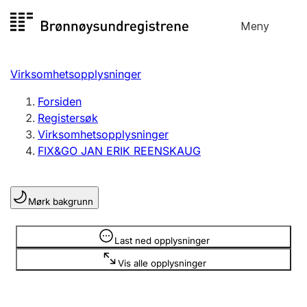
Hopp
Meny
Registersøk
til
Søk
Velg språk
innhold
Virksomhetsopplysninger
Aksjeselskap
Registrere, endre, slette
Forsiden
Registersøk
Virksomhetsopplysninger
Enkeltpersonforetak
FIX&GO JAN ERIK REENSKAUG
Registrere, endre, slette
Mørk bakgrunn
Lag og forening
Registrere, endre, slette
Opplysninger er skjult
Last ned opplysninger
Vis alle opplysninger
Flere organisasjonsformer