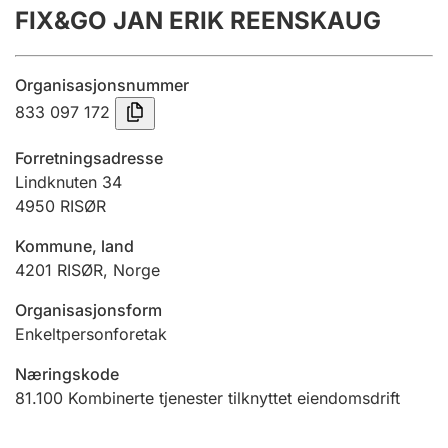
FIX&GO JAN ERIK REENSKAUG
Årsregnskap
Innsending og forsinkelsesgebyr
Organisasjonsnummer
833 097 172
Tinglysing
Forretningsadresse
Lindknuten 34
4950
RISØR
Jeger
Betaling og jegeravgiftskort
Kommune, land
4201
RISØR
,
Norge
Ektepaktveileder
Organisasjonsform
Enkeltpersonforetak
Næringskode
Offentlig sektor
81.100
Kombinerte tjenester tilknyttet eiendomsdrift