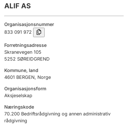
ALIF AS
Årsregnskap
Innsending og forsinkelsesgebyr
Organisasjonsnummer
833 091 972
Tinglysing
Forretningsadresse
Skranevegen 105
5252
SØREIDGREND
Jeger
Betaling og jegeravgiftskort
Kommune, land
4601
BERGEN
,
Norge
Ektepaktveileder
Organisasjonsform
Aksjeselskap
Næringskode
Offentlig sektor
70.200
Bedriftsrådgivning og annen administrativ
rådgivning