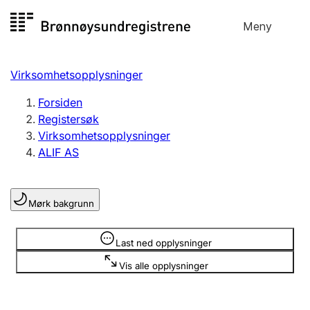
Hopp
Meny
Registersøk
til
Søk
Velg språk
innhold
Virksomhetsopplysninger
Aksjeselskap
Registrere, endre, slette
Forsiden
Registersøk
Virksomhetsopplysninger
Enkeltpersonforetak
ALIF AS
Registrere, endre, slette
Mørk bakgrunn
Lag og forening
Registrere, endre, slette
Opplysninger er skjult
Last ned opplysninger
Vis alle opplysninger
Flere organisasjonsformer