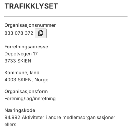
TRAFIKKLYSET
Årsregnskap
Innsending og forsinkelsesgebyr
Organisasjonsnummer
833 078 372
Tinglysing
Forretningsadresse
Depotvegen 17
3733
SKIEN
Jeger
Betaling og jegeravgiftskort
Kommune, land
4003
SKIEN
,
Norge
Ektepaktveileder
Organisasjonsform
Forening/lag/innretning
Næringskode
Offentlig sektor
94.992
Aktiviteter i andre medlemsorganisasjoner
ellers