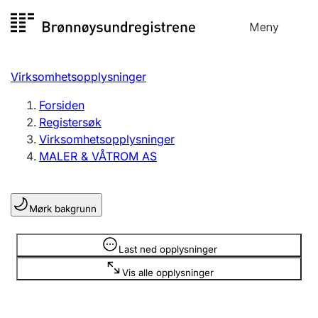
Hopp
Meny
Registersøk
til
Søk
Velg språk
innhold
Virksomhetsopplysninger
Aksjeselskap
Registrere, endre, slette
Forsiden
Registersøk
Virksomhetsopplysninger
Enkeltpersonforetak
MALER & VÅTROM AS
Registrere, endre, slette
Mørk bakgrunn
Lag og forening
Registrere, endre, slette
Opplysninger er skjult
Last ned opplysninger
Vis alle opplysninger
Flere organisasjonsformer