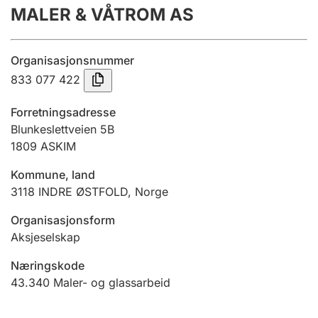
MALER & VÅTROM AS
Årsregnskap
Innsending og forsinkelsesgebyr
Organisasjonsnummer
833 077 422
Tinglysing
Forretningsadresse
Blunkeslettveien 5B
1809
ASKIM
Jeger
Betaling og jegeravgiftskort
Kommune, land
3118
INDRE ØSTFOLD
,
Norge
Ektepaktveileder
Organisasjonsform
Aksjeselskap
Næringskode
Offentlig sektor
43.340
Maler- og glassarbeid