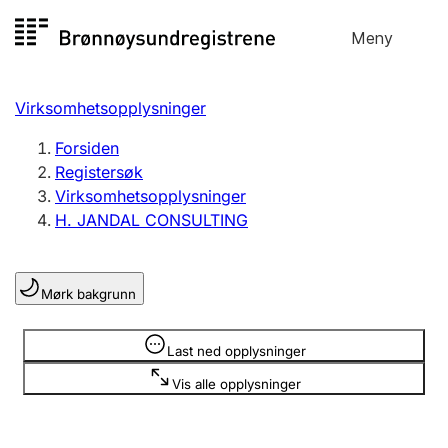
Hopp
Meny
Registersøk
til
Søk
Velg språk
innhold
Virksomhetsopplysninger
Aksjeselskap
Registrere, endre, slette
Forsiden
Registersøk
Virksomhetsopplysninger
Enkeltpersonforetak
H. JANDAL CONSULTING
Registrere, endre, slette
Mørk bakgrunn
Lag og forening
Registrere, endre, slette
Opplysninger er skjult
Last ned opplysninger
Vis alle opplysninger
Flere organisasjonsformer