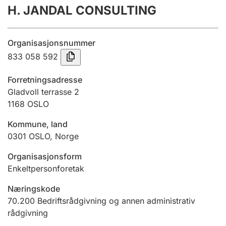
H. JANDAL CONSULTING
Årsregnskap
Innsending og forsinkelsesgebyr
Organisasjonsnummer
833 058 592
Tinglysing
Forretningsadresse
Gladvoll terrasse 2
1168
OSLO
Jeger
Betaling og jegeravgiftskort
Kommune, land
0301
OSLO
,
Norge
Ektepaktveileder
Organisasjonsform
Enkeltpersonforetak
Næringskode
Offentlig sektor
70.200
Bedriftsrådgivning og annen administrativ
rådgivning