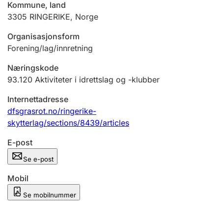
Kommune, land
Andre tema
3305
RINGERIKE
,
Norge
Organisasjonsform
Forening/lag/innretning
Næringskode
93.120
Aktiviteter i idrettslag og -klubber
Internettadresse
dfsgrasrot.no/ringerike-
skytterlag/sections/8439/articles
E-post
Se e-post
Mobil
Se mobilnummer