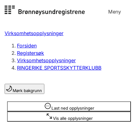
Hopp
Meny
Registersøk
til
Søk
Velg språk
innhold
Virksomhetsopplysninger
Aksjeselskap
Registrere, endre, slette
Forsiden
Registersøk
Virksomhetsopplysninger
Enkeltpersonforetak
RINGERIKE SPORTSSKYTTERKLUBB
Registrere, endre, slette
Mørk bakgrunn
Lag og forening
Registrere, endre, slette
Opplysninger er skjult
Last ned opplysninger
Vis alle opplysninger
Flere organisasjonsformer