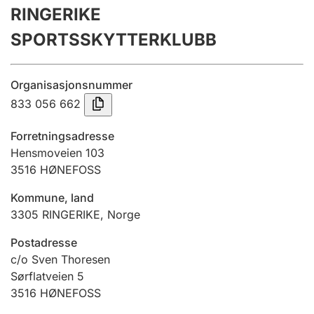
RINGERIKE
Årsregnskap
SPORTSSKYTTERKLUBB
Innsending og forsinkelsesgebyr
Organisasjonsnummer
Tinglysing
833 056 662
Forretningsadresse
Jeger
Hensmoveien 103
Betaling og jegeravgiftskort
3516
HØNEFOSS
Kommune, land
3305
RINGERIKE
,
Norge
Ektepaktveileder
Postadresse
c/o Sven Thoresen
Offentlig sektor
Sørflatveien 5
3516
HØNEFOSS