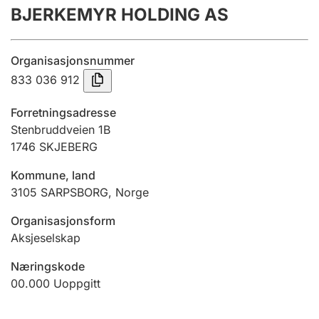
BJERKEMYR HOLDING AS
Årsregnskap
Innsending og forsinkelsesgebyr
Organisasjonsnummer
833 036 912
Tinglysing
Forretningsadresse
Stenbruddveien 1B
1746
SKJEBERG
Jeger
Betaling og jegeravgiftskort
Kommune, land
3105
SARPSBORG
,
Norge
Ektepaktveileder
Organisasjonsform
Aksjeselskap
Næringskode
Offentlig sektor
00.000
Uoppgitt