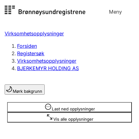
Hopp
Meny
Registersøk
til
Søk
Velg språk
innhold
Virksomhetsopplysninger
Aksjeselskap
Registrere, endre, slette
Forsiden
Registersøk
Virksomhetsopplysninger
Enkeltpersonforetak
BJERKEMYR HOLDING AS
Registrere, endre, slette
Mørk bakgrunn
Lag og forening
Registrere, endre, slette
Opplysninger er skjult
Last ned opplysninger
Vis alle opplysninger
Flere organisasjonsformer