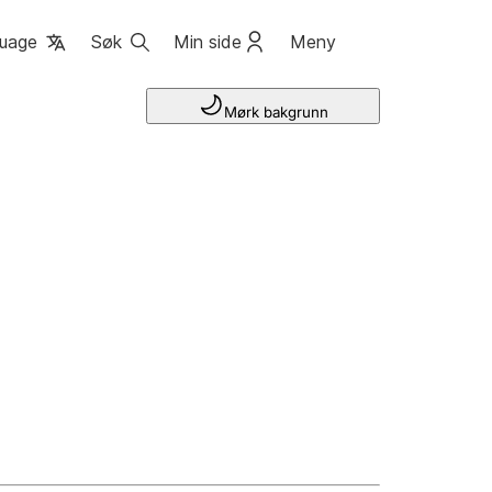
uage
Søk
Min side
Meny
Mørk bakgrunn