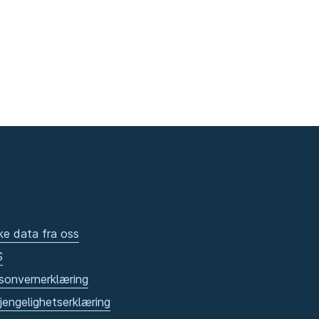
ke data fra oss
S
sonvernerklæring
gjengelighetserklæring