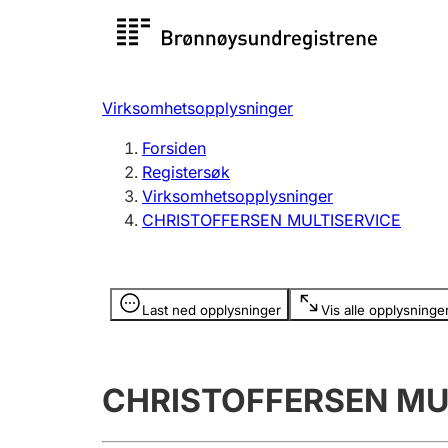
Registersøk
Aksjesel
Registrer
Virksomhetsopplysninger
Lag og forening
Flere
Forsiden
Registrere, endre, slette
organisa
Registersøk
Virksomhetsopplysninger
CHRISTOFFERSEN MULTISERVICE
Tinglysing
Jeger
Betaling 
Opplysninger er skjult
Last ned opplysninger
Vis alle opplysninge
Offentlig sektor
Andre t
CHRISTOFFERSEN MU