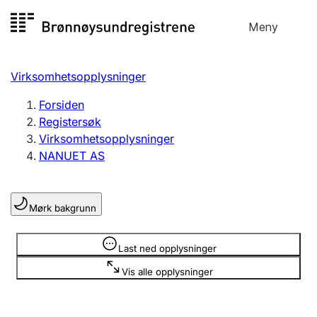
Hopp
Meny
Registersøk
til
Søk
Velg språk
innhold
Virksomhetsopplysninger
Aksjeselskap
Registrere, endre, slette
Forsiden
Registersøk
Virksomhetsopplysninger
Enkeltpersonforetak
NANUET AS
Registrere, endre, slette
Mørk bakgrunn
Lag og forening
Registrere, endre, slette
Opplysninger er skjult
Last ned opplysninger
Vis alle opplysninger
Flere organisasjonsformer