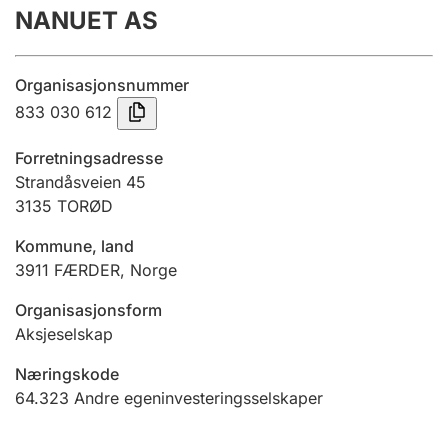
NANUET AS
Årsregnskap
Innsending og forsinkelsesgebyr
Organisasjonsnummer
833 030 612
Tinglysing
Forretningsadresse
Strandåsveien 45
3135
TORØD
Jeger
Betaling og jegeravgiftskort
Kommune, land
3911
FÆRDER
,
Norge
Ektepaktveileder
Organisasjonsform
Aksjeselskap
Næringskode
Offentlig sektor
64.323
Andre egeninvesteringsselskaper