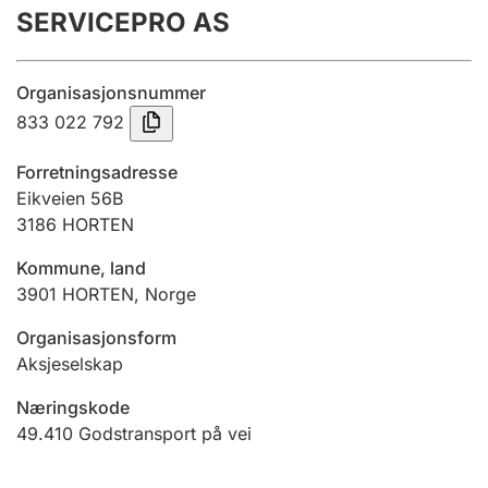
SERVICEPRO AS
Årsregnskap
Innsending og forsinkelsesgebyr
Organisasjonsnummer
833 022 792
Tinglysing
Forretningsadresse
Eikveien 56B
3186
HORTEN
Jeger
Betaling og jegeravgiftskort
Kommune, land
3901
HORTEN
,
Norge
Ektepaktveileder
Organisasjonsform
Aksjeselskap
Næringskode
Offentlig sektor
49.410
Godstransport på vei