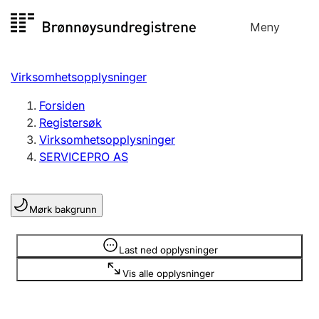
Hopp
Meny
Registersøk
til
Søk
Velg språk
innhold
Virksomhetsopplysninger
Aksjeselskap
Registrere, endre, slette
Forsiden
Registersøk
Virksomhetsopplysninger
Enkeltpersonforetak
SERVICEPRO AS
Registrere, endre, slette
Mørk bakgrunn
Lag og forening
Registrere, endre, slette
Opplysninger er skjult
Last ned opplysninger
Vis alle opplysninger
Flere organisasjonsformer