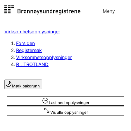
Hopp
Meny
Registersøk
til
Søk
Velg språk
innhold
Virksomhetsopplysninger
Aksjeselskap
Registrere, endre, slette
Forsiden
Registersøk
Virksomhetsopplysninger
Enkeltpersonforetak
R . TROTLAND
Registrere, endre, slette
Mørk bakgrunn
Lag og forening
Registrere, endre, slette
Opplysninger er skjult
Last ned opplysninger
Vis alle opplysninger
Flere organisasjonsformer