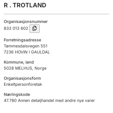
R . TROTLAND
Årsregnskap
Innsending og forsinkelsesgebyr
Organisasjonsnummer
833 013 602
Tinglysing
Forretningsadresse
Tømmesdalsvegen 551
7236
HOVIN I GAULDAL
Jeger
Betaling og jegeravgiftskort
Kommune, land
5028
MELHUS
,
Norge
Ektepaktveileder
Organisasjonsform
Enkeltpersonforetak
Næringskode
Offentlig sektor
47.780
Annen detaljhandel med andre nye varer