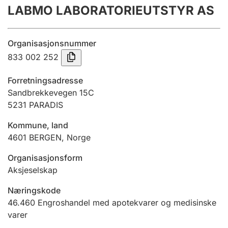
LABMO LABORATORIEUTSTYR AS
Årsregnskap
Innsending og forsinkelsesgebyr
Organisasjonsnummer
833 002 252
Tinglysing
Forretningsadresse
Sandbrekkevegen 15C
5231
PARADIS
Jeger
Betaling og jegeravgiftskort
Kommune, land
4601
BERGEN
,
Norge
Ektepaktveileder
Organisasjonsform
Aksjeselskap
Næringskode
Offentlig sektor
46.460
Engroshandel med apotekvarer og medisinske
varer