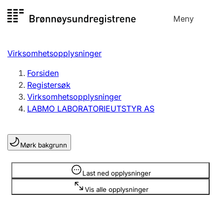
Hopp
Meny
Registersøk
til
Søk
Velg språk
innhold
Virksomhetsopplysninger
Aksjeselskap
Registrere, endre, slette
Forsiden
Registersøk
Virksomhetsopplysninger
Enkeltpersonforetak
LABMO LABORATORIEUTSTYR AS
Registrere, endre, slette
Mørk bakgrunn
Lag og forening
Registrere, endre, slette
Opplysninger er skjult
Last ned opplysninger
Vis alle opplysninger
Flere organisasjonsformer