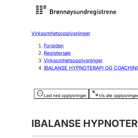
Registersøk
Aksjesel
Registrer
Virksomhetsopplysninger
Lag og forening
Flere
Forsiden
Registrere, endre, slette
organisa
Registersøk
Virksomhetsopplysninger
IBALANSE HYPNOTERAPI OG COACHIN
Tinglysing
Jeger
Betaling 
Opplysninger er skjult
Last ned opplysninger
Vis alle opplysninge
Offentlig sektor
Andre t
IBALANSE HYPNOTER