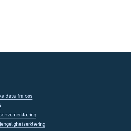
ke data fra oss
S
sonvernerklæring
gjengelighetserklæring