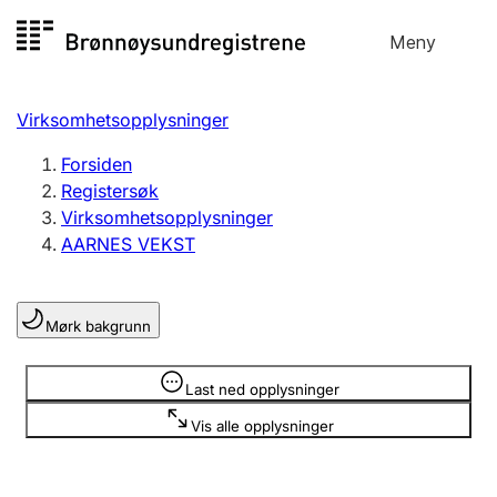
Hopp
Meny
Registersøk
til
Søk
Velg språk
innhold
Virksomhetsopplysninger
Aksjeselskap
Registrere, endre, slette
Forsiden
Registersøk
Virksomhetsopplysninger
Enkeltpersonforetak
AARNES VEKST
Registrere, endre, slette
Mørk bakgrunn
Lag og forening
Registrere, endre, slette
Opplysninger er skjult
Last ned opplysninger
Vis alle opplysninger
Flere organisasjonsformer