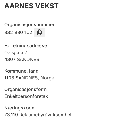
AARNES VEKST
Årsregnskap
Innsending og forsinkelsesgebyr
Organisasjonsnummer
832 980 102
Tinglysing
Forretningsadresse
Oalsgata 7
4307
SANDNES
Jeger
Betaling og jegeravgiftskort
Kommune, land
1108
SANDNES
,
Norge
Ektepaktveileder
Organisasjonsform
Enkeltpersonforetak
Næringskode
Offentlig sektor
73.110
Reklamebyråvirksomhet