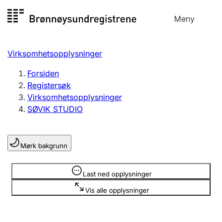
Hopp
Meny
Registersøk
til
Søk
Velg språk
innhold
Virksomhetsopplysninger
Aksjeselskap
Registrere, endre, slette
Forsiden
Registersøk
Virksomhetsopplysninger
Enkeltpersonforetak
SØVIK STUDIO
Registrere, endre, slette
Mørk bakgrunn
Lag og forening
Registrere, endre, slette
Opplysninger er skjult
Last ned opplysninger
Vis alle opplysninger
Flere organisasjonsformer