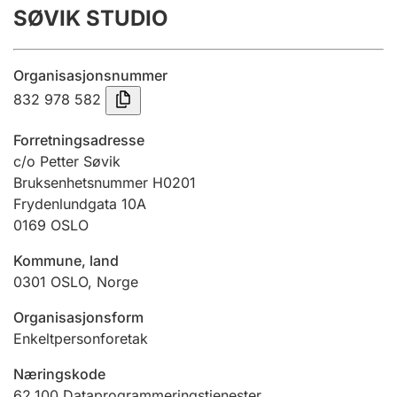
SØVIK STUDIO
Årsregnskap
Innsending og forsinkelsesgebyr
Organisasjonsnummer
832 978 582
Tinglysing
Forretningsadresse
c/o Petter Søvik
Bruksenhetsnummer H0201
Jeger
Frydenlundgata 10A
Betaling og jegeravgiftskort
0169
OSLO
Kommune, land
Ektepaktveileder
0301
OSLO
,
Norge
Organisasjonsform
Enkeltpersonforetak
Offentlig sektor
Næringskode
62.100
Dataprogrammeringstjenester