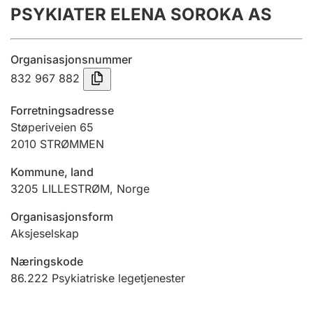
PSYKIATER ELENA SOROKA AS
Årsregnskap
Innsending og forsinkelsesgebyr
Organisasjonsnummer
832 967 882
Tinglysing
Forretningsadresse
Støperiveien 65
2010
STRØMMEN
Jeger
Betaling og jegeravgiftskort
Kommune, land
3205
LILLESTRØM
,
Norge
Ektepaktveileder
Organisasjonsform
Aksjeselskap
Næringskode
Offentlig sektor
86.222
Psykiatriske legetjenester