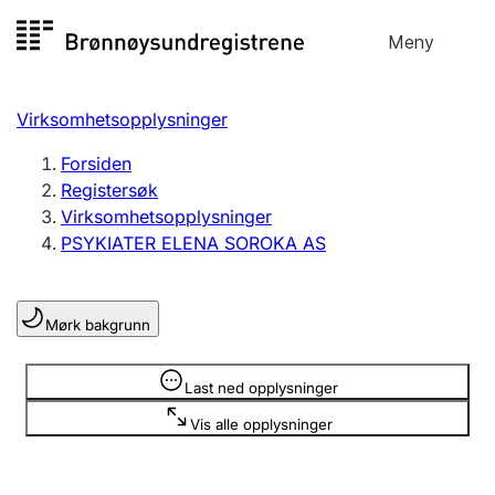
Hopp
Meny
Registersøk
til
Søk
Velg språk
innhold
Virksomhetsopplysninger
Aksjeselskap
Registrere, endre, slette
Forsiden
Registersøk
Virksomhetsopplysninger
Enkeltpersonforetak
PSYKIATER ELENA SOROKA AS
Registrere, endre, slette
Mørk bakgrunn
Lag og forening
Registrere, endre, slette
Opplysninger er skjult
Last ned opplysninger
Vis alle opplysninger
Flere organisasjonsformer