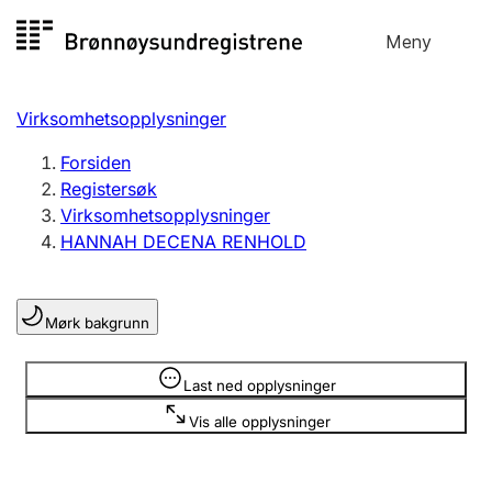
Hopp
Meny
Registersøk
til
Søk
Velg språk
innhold
Virksomhetsopplysninger
Aksjeselskap
Registrere, endre, slette
Forsiden
Registersøk
Virksomhetsopplysninger
Enkeltpersonforetak
HANNAH DECENA RENHOLD
Registrere, endre, slette
Mørk bakgrunn
Lag og forening
Registrere, endre, slette
Opplysninger er skjult
Last ned opplysninger
Vis alle opplysninger
Flere organisasjonsformer