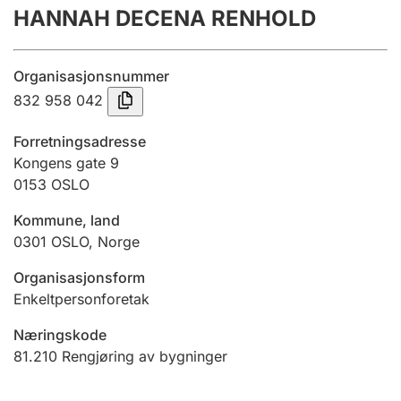
HANNAH DECENA RENHOLD
Årsregnskap
Innsending og forsinkelsesgebyr
Organisasjonsnummer
832 958 042
Tinglysing
Forretningsadresse
Kongens gate 9
0153
OSLO
Jeger
Betaling og jegeravgiftskort
Kommune, land
0301
OSLO
,
Norge
Ektepaktveileder
Organisasjonsform
Enkeltpersonforetak
Næringskode
Offentlig sektor
81.210
Rengjøring av bygninger