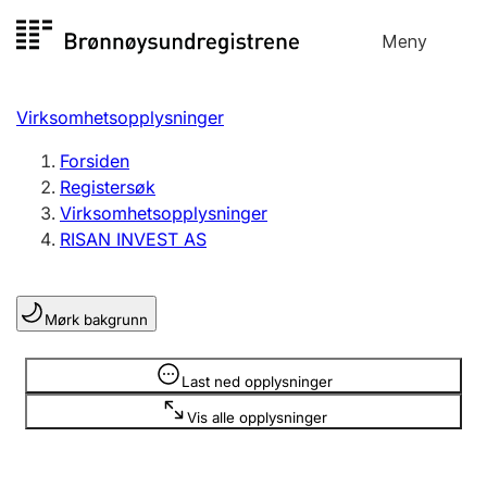
Hopp
Meny
Registersøk
til
Søk
Velg språk
innhold
Virksomhetsopplysninger
Aksjeselskap
Registrere, endre, slette
Forsiden
Registersøk
Virksomhetsopplysninger
Enkeltpersonforetak
RISAN INVEST AS
Registrere, endre, slette
Mørk bakgrunn
Lag og forening
Registrere, endre, slette
Opplysninger er skjult
Last ned opplysninger
Vis alle opplysninger
Flere organisasjonsformer