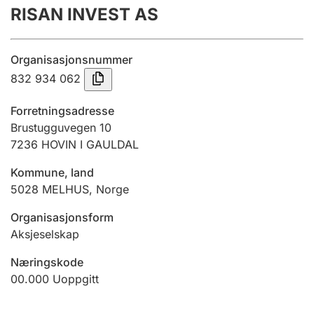
RISAN INVEST AS
Årsregnskap
Innsending og forsinkelsesgebyr
Organisasjonsnummer
832 934 062
Tinglysing
Forretningsadresse
Brustugguvegen 10
7236
HOVIN I GAULDAL
Jeger
Betaling og jegeravgiftskort
Kommune, land
5028
MELHUS
,
Norge
Ektepaktveileder
Organisasjonsform
Aksjeselskap
Næringskode
Offentlig sektor
00.000
Uoppgitt