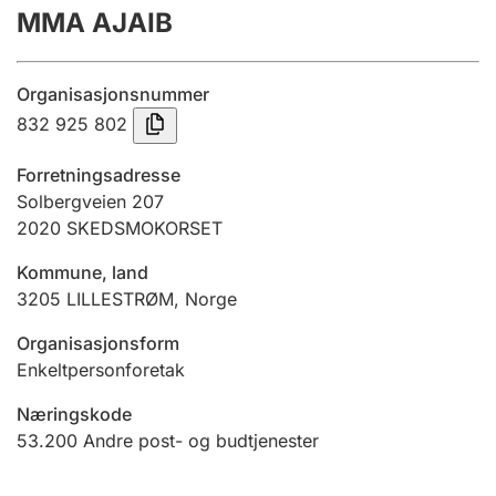
MMA AJAIB
Årsregnskap
Innsending og forsinkelsesgebyr
Organisasjonsnummer
832 925 802
Tinglysing
Forretningsadresse
Solbergveien 207
2020
SKEDSMOKORSET
Jeger
Betaling og jegeravgiftskort
Kommune, land
3205
LILLESTRØM
,
Norge
Ektepaktveileder
Organisasjonsform
Enkeltpersonforetak
Næringskode
Offentlig sektor
53.200
Andre post- og budtjenester