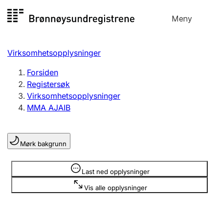
Hopp
Meny
Registersøk
til
Søk
Velg språk
innhold
Virksomhetsopplysninger
Aksjeselskap
Registrere, endre, slette
Forsiden
Registersøk
Virksomhetsopplysninger
Enkeltpersonforetak
MMA AJAIB
Registrere, endre, slette
Mørk bakgrunn
Lag og forening
Registrere, endre, slette
Opplysninger er skjult
Last ned opplysninger
Vis alle opplysninger
Flere organisasjonsformer