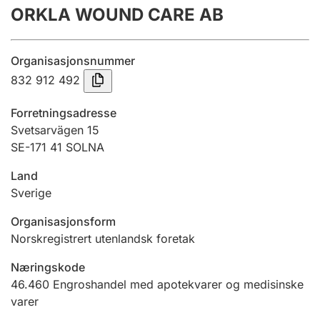
ORKLA WOUND CARE AB
Årsregnskap
Innsending og forsinkelsesgebyr
Organisasjonsnummer
832 912 492
Tinglysing
Forretningsadresse
Svetsarvägen 15
SE-171 41 SOLNA
Jeger
Betaling og jegeravgiftskort
Land
Sverige
Ektepaktveileder
Organisasjonsform
Norskregistrert utenlandsk foretak
Næringskode
Offentlig sektor
46.460
Engroshandel med apotekvarer og medisinske
varer