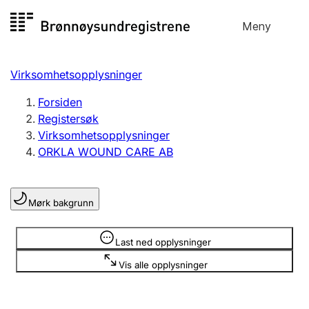
Hopp
Meny
Registersøk
til
Søk
Velg språk
innhold
Virksomhetsopplysninger
Aksjeselskap
Registrere, endre, slette
Forsiden
Registersøk
Virksomhetsopplysninger
Enkeltpersonforetak
ORKLA WOUND CARE AB
Registrere, endre, slette
Mørk bakgrunn
Lag og forening
Registrere, endre, slette
Opplysninger er skjult
Last ned opplysninger
Vis alle opplysninger
Flere organisasjonsformer