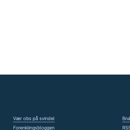
Vær obs på svindel
Bru
Forenklingsbloggen
RS