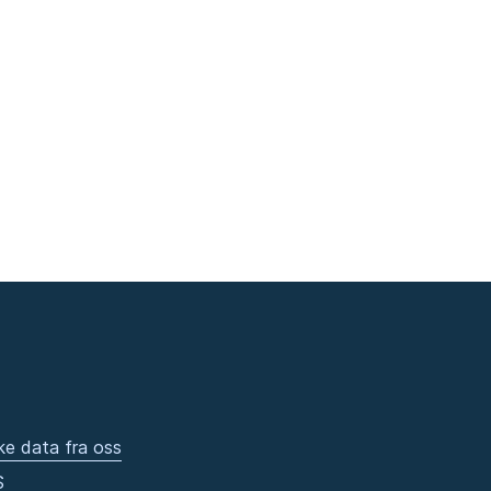
ke data fra oss
S