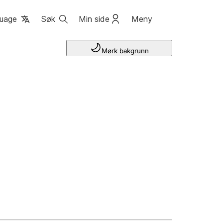
uage
Søk
Min side
Meny
Mørk bakgrunn