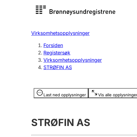
Registersøk
Aksjesel
Registrer
Virksomhetsopplysninger
Lag og forening
Flere
Forsiden
Registrere, endre, slette
organisa
Registersøk
Virksomhetsopplysninger
STRØFIN AS
Tinglysing
Jeger
Betaling 
Opplysninger er skjult
Last ned opplysninger
Vis alle opplysninge
Offentlig sektor
Andre t
STRØFIN AS