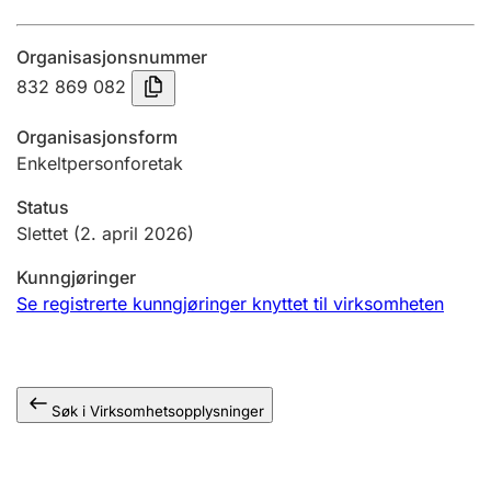
Årsregnskap
Organisasjonsnummer
Innsending og forsinkelsesgebyr
832 869 082
Organisasjonsform
Tinglysing
Enkeltpersonforetak
Status
Jeger
Slettet
(2. april 2026)
Betaling og jegeravgiftskort
Kunngjøringer
Se registrerte kunngjøringer knyttet til virksomheten
Ektepaktveileder
Søk i Virksomhetsopplysninger
Offentlig sektor