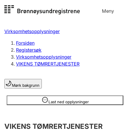
Hopp
Meny
Registersøk
til
Søk
Velg språk
innhold
Virksomhetsopplysninger
Aksjeselskap
Registrere, endre, slette
Forsiden
Registersøk
Virksomhetsopplysninger
Enkeltpersonforetak
VIKENS TØMRERTJENESTER
Registrere, endre, slette
Mørk bakgrunn
Lag og forening
Registrere, endre, slette
Opplysninger er skjult
Last ned opplysninger
Flere organisasjonsformer
VIKENS TØMRERTJENESTER