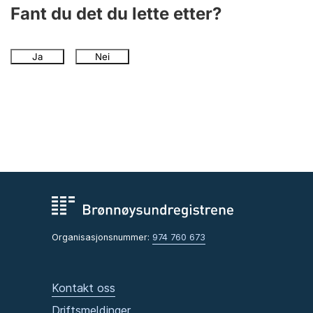
Andre tema
Fant du det du lette etter?
Ja
Nei
Organisasjonsnummer:
974 760 673
Kontakt oss
Driftsmeldinger