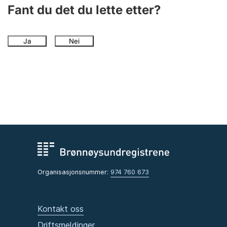
Andre tema
Fant du det du lette etter?
Ja
Nei
Organisasjonsnummer:
974 760 673
Kontakt oss
Driftsmeldinger