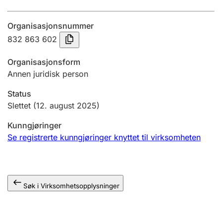
Årsregnskap
Organisasjonsnummer
Innsending og forsinkelsesgebyr
832 863 602
Organisasjonsform
Tinglysing
Annen juridisk person
Status
Jeger
Slettet
(12. august 2025)
Betaling og jegeravgiftskort
Kunngjøringer
Se registrerte kunngjøringer knyttet til virksomheten
Ektepaktveileder
Søk i Virksomhetsopplysninger
Offentlig sektor