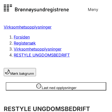
Hopp
Meny
Registersøk
til
Søk
Velg språk
innhold
Virksomhetsopplysninger
Aksjeselskap
Registrere, endre, slette
Forsiden
Registersøk
Virksomhetsopplysninger
Enkeltpersonforetak
RESTYLE UNGDOMSBEDRIFT
Registrere, endre, slette
Mørk bakgrunn
Lag og forening
Registrere, endre, slette
Opplysninger er skjult
Last ned opplysninger
Flere organisasjonsformer
RESTYLE UNGDOMSBEDRIFT