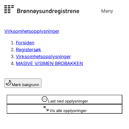
Hopp
Meny
Registersøk
til
Søk
Velg språk
innhold
Virksomhetsopplysninger
Aksjeselskap
Registrere, endre, slette
Forsiden
Registersøk
Virksomhetsopplysninger
Enkeltpersonforetak
MASIVE V/SIMEN BROBAKKEN
Registrere, endre, slette
Mørk bakgrunn
Lag og forening
Registrere, endre, slette
Opplysninger er skjult
Last ned opplysninger
Vis alle opplysninger
Flere organisasjonsformer