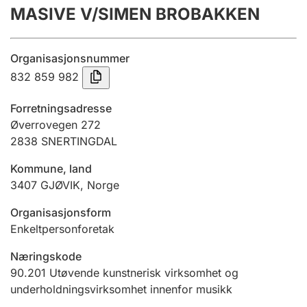
MASIVE V/SIMEN BROBAKKEN
Årsregnskap
Innsending og forsinkelsesgebyr
Organisasjonsnummer
832 859 982
Tinglysing
Forretningsadresse
Øverrovegen 272
2838
SNERTINGDAL
Jeger
Betaling og jegeravgiftskort
Kommune, land
3407
GJØVIK
,
Norge
Ektepaktveileder
Organisasjonsform
Enkeltpersonforetak
Næringskode
Offentlig sektor
90.201
Utøvende kunstnerisk virksomhet og
underholdningsvirksomhet innenfor musikk