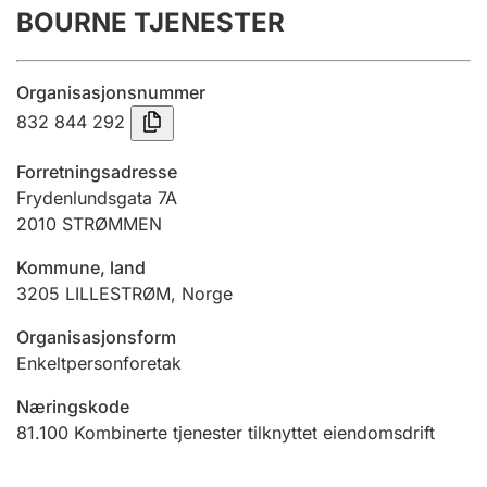
BOURNE TJENESTER
Årsregnskap
Innsending og forsinkelsesgebyr
Organisasjonsnummer
832 844 292
Tinglysing
Forretningsadresse
Frydenlundsgata 7A
2010
STRØMMEN
Jeger
Betaling og jegeravgiftskort
Kommune, land
3205
LILLESTRØM
,
Norge
Ektepaktveileder
Organisasjonsform
Enkeltpersonforetak
Næringskode
Offentlig sektor
81.100
Kombinerte tjenester tilknyttet eiendomsdrift