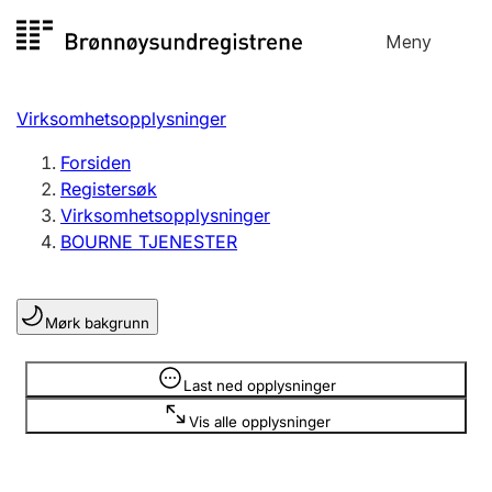
Hopp
Meny
Registersøk
til
Søk
Velg språk
innhold
Virksomhetsopplysninger
Aksjeselskap
Registrere, endre, slette
Forsiden
Registersøk
Virksomhetsopplysninger
Enkeltpersonforetak
BOURNE TJENESTER
Registrere, endre, slette
Mørk bakgrunn
Lag og forening
Registrere, endre, slette
Opplysninger er skjult
Last ned opplysninger
Vis alle opplysninger
Flere organisasjonsformer