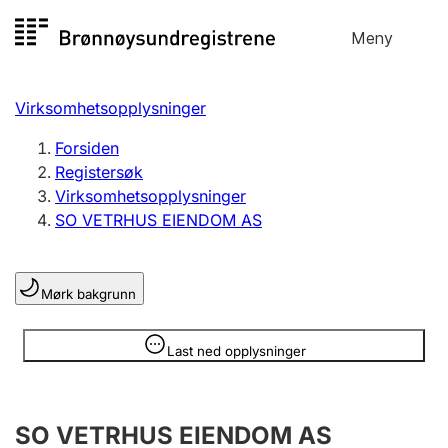
Hopp
Meny
Registersøk
til
Søk
Velg språk
innhold
Virksomhetsopplysninger
Aksjeselskap
Registrere, endre, slette
Forsiden
Registersøk
Virksomhetsopplysninger
Enkeltpersonforetak
SO VETRHUS EIENDOM AS
Registrere, endre, slette
Mørk bakgrunn
Lag og forening
Registrere, endre, slette
Opplysninger er skjult
Last ned opplysninger
Flere organisasjonsformer
SO VETRHUS EIENDOM AS