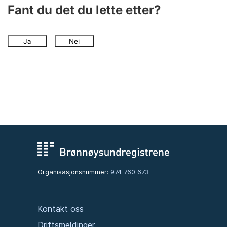
Andre tema
Fant du det du lette etter?
Ja
Nei
Organisasjonsnummer:
974 760 673
Kontakt oss
Driftsmeldinger