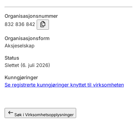
Årsregnskap
Organisasjonsnummer
Innsending og forsinkelsesgebyr
832 836 842
Organisasjonsform
Tinglysing
Aksjeselskap
Status
Jeger
Slettet
(6. juli 2026)
Betaling og jegeravgiftskort
Kunngjøringer
Se registrerte kunngjøringer knyttet til virksomheten
Ektepaktveileder
Søk i Virksomhetsopplysninger
Offentlig sektor