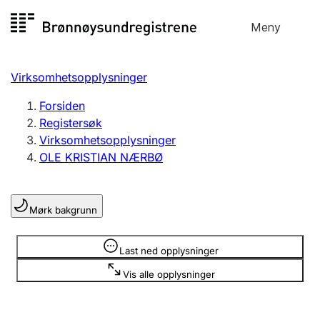
Hopp
Meny
Registersøk
til
Søk
Velg språk
innhold
Virksomhetsopplysninger
Aksjeselskap
Registrere, endre, slette
Forsiden
Registersøk
Virksomhetsopplysninger
Enkeltpersonforetak
OLE KRISTIAN NÆRBØ
Registrere, endre, slette
Mørk bakgrunn
Lag og forening
Registrere, endre, slette
Opplysninger er skjult
Last ned opplysninger
Vis alle opplysninger
Flere organisasjonsformer