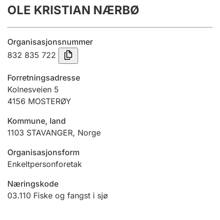
OLE KRISTIAN NÆRBØ
Årsregnskap
Innsending og forsinkelsesgebyr
Organisasjonsnummer
832 835 722
Tinglysing
Forretningsadresse
Kolnesveien 5
4156
MOSTERØY
Jeger
Betaling og jegeravgiftskort
Kommune, land
1103
STAVANGER
,
Norge
Ektepaktveileder
Organisasjonsform
Enkeltpersonforetak
Næringskode
Offentlig sektor
03.110
Fiske og fangst i sjø