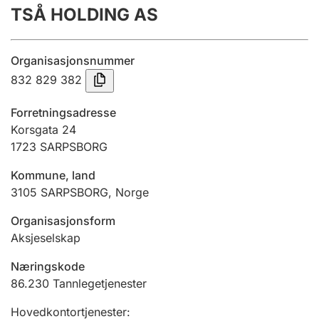
TSÅ HOLDING AS
Årsregnskap
Innsending og forsinkelsesgebyr
Organisasjonsnummer
832 829 382
Tinglysing
Forretningsadresse
Korsgata 24
1723
SARPSBORG
Jeger
Betaling og jegeravgiftskort
Kommune, land
3105
SARPSBORG
,
Norge
Ektepaktveileder
Organisasjonsform
Aksjeselskap
Næringskode
Offentlig sektor
86.230
Tannlegetjenester
Hovedkontortjenester
: