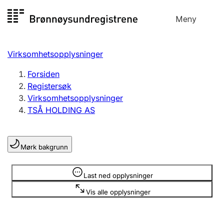
Hopp
Meny
Registersøk
til
Søk
Velg språk
innhold
Virksomhetsopplysninger
Aksjeselskap
Registrere, endre, slette
Forsiden
Registersøk
Virksomhetsopplysninger
Enkeltpersonforetak
TSÅ HOLDING AS
Registrere, endre, slette
Mørk bakgrunn
Lag og forening
Registrere, endre, slette
Opplysninger er skjult
Last ned opplysninger
Vis alle opplysninger
Flere organisasjonsformer