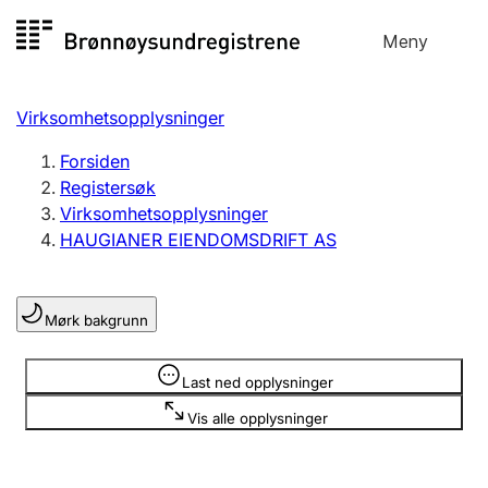
Hopp
Meny
Registersøk
til
Søk
Velg språk
innhold
Virksomhetsopplysninger
Aksjeselskap
Registrere, endre, slette
Forsiden
Registersøk
Virksomhetsopplysninger
Enkeltpersonforetak
HAUGIANER EIENDOMSDRIFT AS
Registrere, endre, slette
Mørk bakgrunn
Lag og forening
Registrere, endre, slette
Opplysninger er skjult
Last ned opplysninger
Vis alle opplysninger
Flere organisasjonsformer