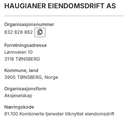
HAUGIANER EIENDOMSDRIFT AS
Årsregnskap
Innsending og forsinkelsesgebyr
Organisasjonsnummer
832 828 882
Tinglysing
Forretningsadresse
Lønnveien 10
3118
TØNSBERG
Jeger
Betaling og jegeravgiftskort
Kommune, land
3905
TØNSBERG
,
Norge
Ektepaktveileder
Organisasjonsform
Aksjeselskap
Næringskode
Offentlig sektor
81.100
Kombinerte tjenester tilknyttet eiendomsdrift