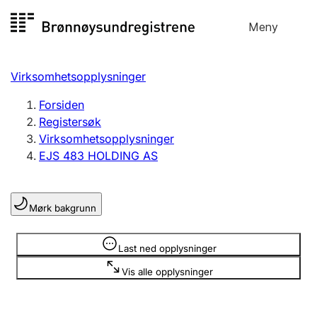
Hopp
Meny
Registersøk
til
Søk
Velg språk
innhold
Virksomhetsopplysninger
Aksjeselskap
Registrere, endre, slette
Forsiden
Registersøk
Virksomhetsopplysninger
Enkeltpersonforetak
EJS 483 HOLDING AS
Registrere, endre, slette
Mørk bakgrunn
Lag og forening
Registrere, endre, slette
Opplysninger er skjult
Last ned opplysninger
Vis alle opplysninger
Flere organisasjonsformer