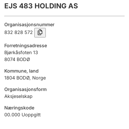
EJS 483 HOLDING AS
Årsregnskap
Innsending og forsinkelsesgebyr
Organisasjonsnummer
832 828 572
Tinglysing
Forretningsadresse
Bjørkåsfoten 13
8074
BODØ
Jeger
Betaling og jegeravgiftskort
Kommune, land
1804
BODØ
,
Norge
Ektepaktveileder
Organisasjonsform
Aksjeselskap
Næringskode
Offentlig sektor
00.000
Uoppgitt