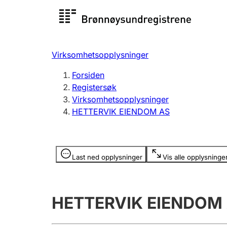
Registersøk
Aksjesel
Registrer
Virksomhetsopplysninger
Lag og forening
Flere
Forsiden
Registrere, endre, slette
organisa
Registersøk
Virksomhetsopplysninger
HETTERVIK EIENDOM AS
Tinglysing
Jeger
Betaling 
Opplysninger er skjult
Last ned opplysninger
Vis alle opplysninge
Offentlig sektor
Andre t
HETTERVIK EIENDOM