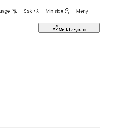
uage
Søk
Min side
Meny
Mørk bakgrunn