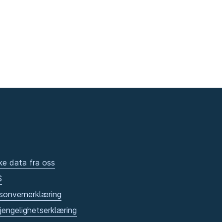
ke data fra oss
S
sonvernerklæring
gjengelighetserklæring