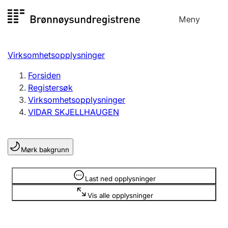
Hopp
Meny
Registersøk
til
Søk
Velg språk
innhold
Virksomhetsopplysninger
Aksjeselskap
Registrere, endre, slette
Forsiden
Registersøk
Virksomhetsopplysninger
Enkeltpersonforetak
VIDAR SKJELLHAUGEN
Registrere, endre, slette
Mørk bakgrunn
Lag og forening
Registrere, endre, slette
Opplysninger er skjult
Last ned opplysninger
Vis alle opplysninger
Flere organisasjonsformer