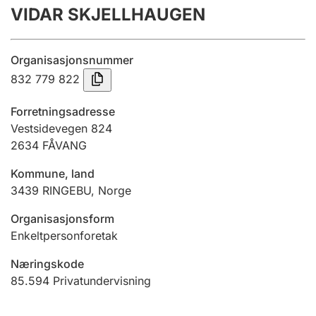
VIDAR SKJELLHAUGEN
Årsregnskap
Innsending og forsinkelsesgebyr
Organisasjonsnummer
832 779 822
Tinglysing
Forretningsadresse
Vestsidevegen 824
2634
FÅVANG
Jeger
Betaling og jegeravgiftskort
Kommune, land
3439
RINGEBU
,
Norge
Ektepaktveileder
Organisasjonsform
Enkeltpersonforetak
Næringskode
Offentlig sektor
85.594
Privatundervisning