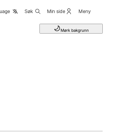
uage
Søk
Min side
Meny
Mørk bakgrunn