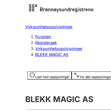
Registersøk
Aksjesel
Registrer
Virksomhetsopplysninger
Lag og forening
Flere
Forsiden
Registrere, endre, slette
organisa
Registersøk
Virksomhetsopplysninger
BLEKK MAGIC AS
Tinglysing
Jeger
Betaling 
Opplysninger er skjult
Last ned opplysninger
Vis alle opplysninge
Offentlig sektor
Andre t
BLEKK MAGIC AS