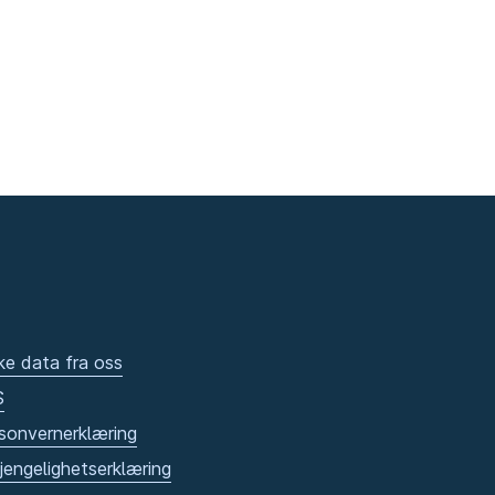
ke data fra oss
S
sonvernerklæring
gjengelighetserklæring