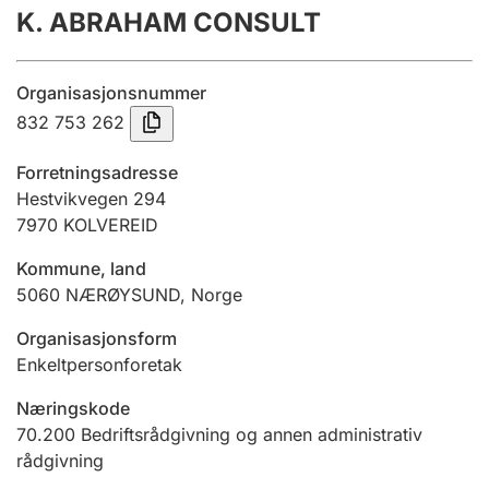
K. ABRAHAM CONSULT
Årsregnskap
Innsending og forsinkelsesgebyr
Organisasjonsnummer
832 753 262
Tinglysing
Forretningsadresse
Hestvikvegen 294
7970
KOLVEREID
Jeger
Betaling og jegeravgiftskort
Kommune, land
5060
NÆRØYSUND
,
Norge
Ektepaktveileder
Organisasjonsform
Enkeltpersonforetak
Næringskode
Offentlig sektor
70.200
Bedriftsrådgivning og annen administrativ
rådgivning