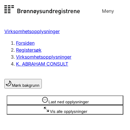
Hopp
Meny
Registersøk
til
Søk
Velg språk
innhold
Virksomhetsopplysninger
Aksjeselskap
Registrere, endre, slette
Forsiden
Registersøk
Virksomhetsopplysninger
Enkeltpersonforetak
K. ABRAHAM CONSULT
Registrere, endre, slette
Mørk bakgrunn
Lag og forening
Registrere, endre, slette
Opplysninger er skjult
Last ned opplysninger
Vis alle opplysninger
Flere organisasjonsformer