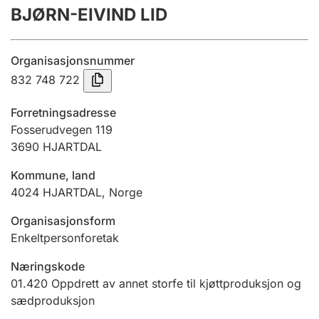
BJØRN-EIVIND LID
Årsregnskap
Innsending og forsinkelsesgebyr
Organisasjonsnummer
832 748 722
Tinglysing
Forretningsadresse
Fosserudvegen 119
3690
HJARTDAL
Jeger
Betaling og jegeravgiftskort
Kommune, land
4024
HJARTDAL
,
Norge
Ektepaktveileder
Organisasjonsform
Enkeltpersonforetak
Næringskode
Offentlig sektor
01.420
Oppdrett av annet storfe til kjøttproduksjon og
sædproduksjon