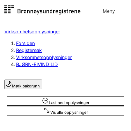
Hopp
Meny
Registersøk
til
Søk
Velg språk
innhold
Virksomhetsopplysninger
Aksjeselskap
Registrere, endre, slette
Forsiden
Registersøk
Virksomhetsopplysninger
Enkeltpersonforetak
BJØRN-EIVIND LID
Registrere, endre, slette
Mørk bakgrunn
Lag og forening
Registrere, endre, slette
Opplysninger er skjult
Last ned opplysninger
Vis alle opplysninger
Flere organisasjonsformer