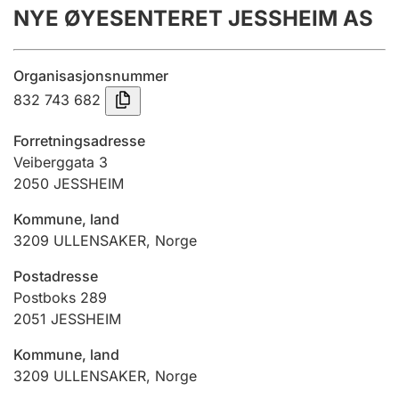
NYE ØYESENTERET JESSHEIM AS
Årsregnskap
Innsending og forsinkelsesgebyr
Organisasjonsnummer
832 743 682
Tinglysing
Forretningsadresse
Veiberggata 3
2050
JESSHEIM
Jeger
Betaling og jegeravgiftskort
Kommune, land
3209
ULLENSAKER
,
Norge
Ektepaktveileder
Postadresse
Postboks 289
2051
JESSHEIM
Offentlig sektor
Kommune, land
3209
ULLENSAKER
,
Norge