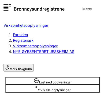
Hopp
Meny
Registersøk
til
Søk
Velg språk
innhold
Virksomhetsopplysninger
Aksjeselskap
Registrere, endre, slette
Forsiden
Registersøk
Virksomhetsopplysninger
Enkeltpersonforetak
NYE ØYESENTERET JESSHEIM AS
Registrere, endre, slette
Mørk bakgrunn
Lag og forening
Registrere, endre, slette
Opplysninger er skjult
Last ned opplysninger
Vis alle opplysninger
Flere organisasjonsformer