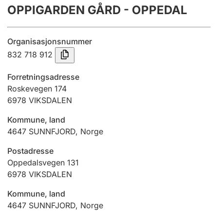
OPPIGARDEN GÅRD - OPPEDAL
Årsregnskap
Innsending og forsinkelsesgebyr
Organisasjonsnummer
832 718 912
Tinglysing
Forretningsadresse
Roskevegen 174
6978
VIKSDALEN
Jeger
Betaling og jegeravgiftskort
Kommune, land
4647
SUNNFJORD
,
Norge
Ektepaktveileder
Postadresse
Oppedalsvegen 131
6978
VIKSDALEN
Offentlig sektor
Kommune, land
4647
SUNNFJORD
,
Norge