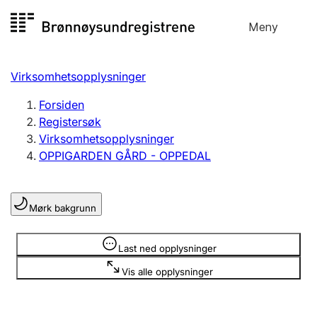
Hopp
Meny
Registersøk
til
Søk
Velg språk
innhold
Virksomhetsopplysninger
Aksjeselskap
Registrere, endre, slette
Forsiden
Registersøk
Virksomhetsopplysninger
Enkeltpersonforetak
OPPIGARDEN GÅRD - OPPEDAL
Registrere, endre, slette
Mørk bakgrunn
Lag og forening
Registrere, endre, slette
Opplysninger er skjult
Last ned opplysninger
Vis alle opplysninger
Flere organisasjonsformer