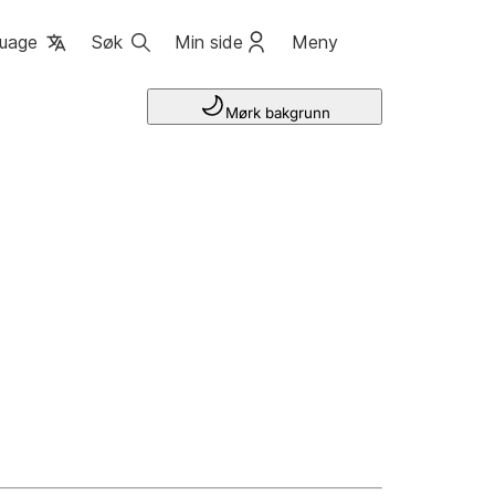
uage
Søk
Min side
Meny
Mørk bakgrunn