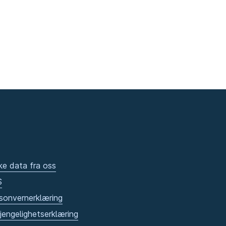
ke data fra oss
S
sonvernerklæring
gjengelighetserklæring