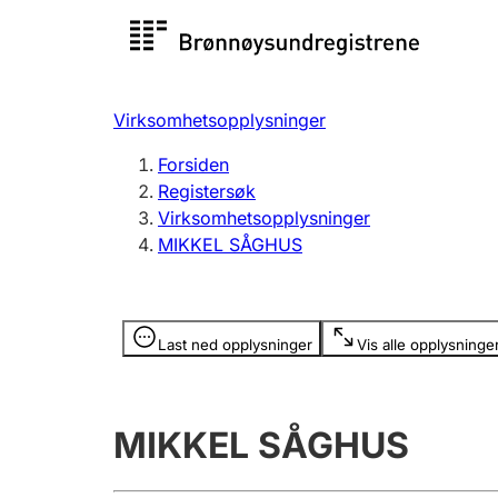
Registersøk
Aksjesel
Registrer
Virksomhetsopplysninger
Lag og forening
Flere
Forsiden
Registrere, endre, slette
organisa
Registersøk
Virksomhetsopplysninger
MIKKEL SÅGHUS
Tinglysing
Jeger
Betaling 
Opplysninger er skjult
Last ned opplysninger
Vis alle opplysninge
Offentlig sektor
Andre t
MIKKEL SÅGHUS