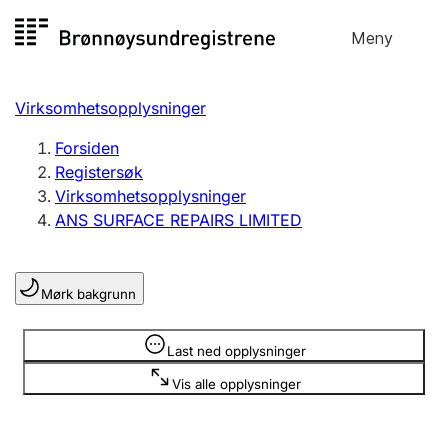
Hopp
Meny
Registersøk
til
Søk
Velg språk
innhold
Virksomhetsopplysninger
Aksjeselskap
Registrere, endre, slette
Forsiden
Registersøk
Virksomhetsopplysninger
Enkeltpersonforetak
ANS SURFACE REPAIRS LIMITED
Registrere, endre, slette
Mørk bakgrunn
Lag og forening
Registrere, endre, slette
Opplysninger er skjult
Last ned opplysninger
Vis alle opplysninger
Flere organisasjonsformer