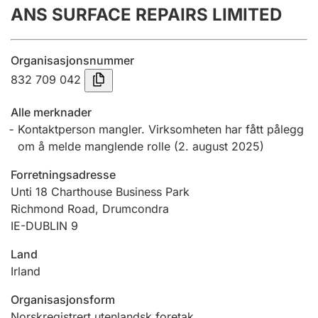
ANS SURFACE REPAIRS LIMITED
Årsregnskap
Innsending og forsinkelsesgebyr
Organisasjonsnummer
832 709 042
Tinglysing
Alle merknader
Kontaktperson mangler. Virksomheten har fått pålegg
om å melde manglende rolle
(
2. august 2025
)
Jeger
Betaling og jegeravgiftskort
Forretningsadresse
Unti 18 Charthouse Business Park
Richmond Road, Drumcondra
Ektepaktveileder
IE-DUBLIN 9
Land
Irland
Offentlig sektor
Organisasjonsform
Norskregistrert utenlandsk foretak