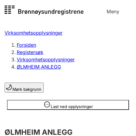
Hopp
Meny
Registersøk
til
Søk
Velg språk
innhold
Virksomhetsopplysninger
Aksjeselskap
Registrere, endre, slette
Forsiden
Registersøk
Virksomhetsopplysninger
Enkeltpersonforetak
ØLMHEIM ANLEGG
Registrere, endre, slette
Mørk bakgrunn
Lag og forening
Registrere, endre, slette
Opplysninger er skjult
Last ned opplysninger
Flere organisasjonsformer
ØLMHEIM ANLEGG