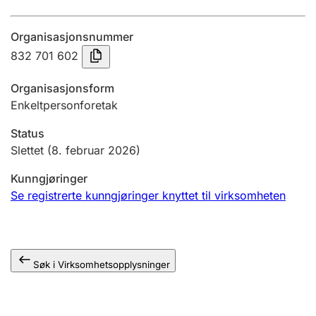
Årsregnskap
Organisasjonsnummer
Innsending og forsinkelsesgebyr
832 701 602
Organisasjonsform
Tinglysing
Enkeltpersonforetak
Status
Jeger
Slettet
(8. februar 2026)
Betaling og jegeravgiftskort
Kunngjøringer
Se registrerte kunngjøringer knyttet til virksomheten
Ektepaktveileder
Søk i Virksomhetsopplysninger
Offentlig sektor