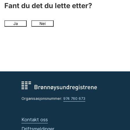
Andre tema
Fant du det du lette etter?
Ja
Nei
Organisasjonsnummer:
974 760 673
Kontakt oss
Driftsmeldinger