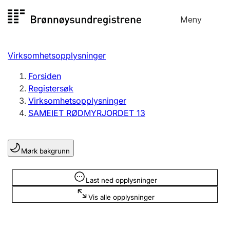
Hopp
Meny
Registersøk
til
Søk
Velg språk
innhold
Virksomhetsopplysninger
Aksjeselskap
Registrere, endre, slette
Forsiden
Registersøk
Virksomhetsopplysninger
Enkeltpersonforetak
SAMEIET RØDMYRJORDET 13
Registrere, endre, slette
Mørk bakgrunn
Lag og forening
Registrere, endre, slette
Opplysninger er skjult
Last ned opplysninger
Vis alle opplysninger
Flere organisasjonsformer