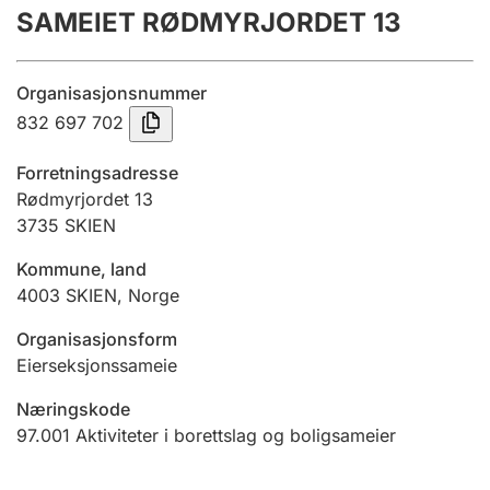
SAMEIET RØDMYRJORDET 13
Årsregnskap
Innsending og forsinkelsesgebyr
Organisasjonsnummer
832 697 702
Tinglysing
Forretningsadresse
Rødmyrjordet 13
3735
SKIEN
Jeger
Betaling og jegeravgiftskort
Kommune, land
4003
SKIEN
,
Norge
Ektepaktveileder
Organisasjonsform
Eierseksjonssameie
Næringskode
Offentlig sektor
97.001
Aktiviteter i borettslag og boligsameier