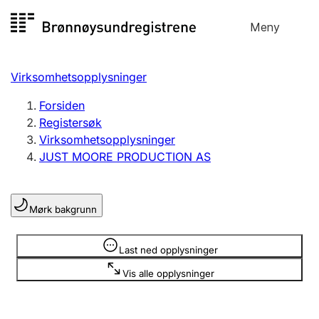
Hopp
Meny
Registersøk
til
Søk
Velg språk
innhold
Virksomhetsopplysninger
Aksjeselskap
Registrere, endre, slette
Forsiden
Registersøk
Virksomhetsopplysninger
Enkeltpersonforetak
JUST MOORE PRODUCTION AS
Registrere, endre, slette
Mørk bakgrunn
Lag og forening
Registrere, endre, slette
Opplysninger er skjult
Last ned opplysninger
Vis alle opplysninger
Flere organisasjonsformer