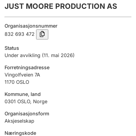
JUST MOORE PRODUCTION AS
Årsregnskap
Innsending og forsinkelsesgebyr
Organisasjonsnummer
832 693 472
Tinglysing
Status
Under avvikling
(11. mai 2026)
Jeger
Forretningsadresse
Betaling og jegeravgiftskort
Vingolfveien 7A
1170
OSLO
Ektepaktveileder
Kommune, land
0301
OSLO
,
Norge
Organisasjonsform
Offentlig sektor
Aksjeselskap
Næringskode