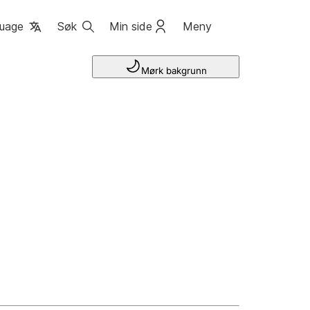
uage
Søk
Min side
Meny
Mørk bakgrunn