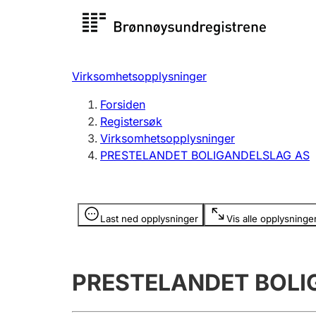
Registersøk
Aksjesel
Registrer
Virksomhetsopplysninger
Lag og forening
Flere
Forsiden
Registrere, endre, slette
organisa
Registersøk
Virksomhetsopplysninger
PRESTELANDET BOLIGANDELSLAG AS
Tinglysing
Jeger
Betaling 
Opplysninger er skjult
Last ned opplysninger
Vis alle opplysninge
Offentlig sektor
Andre t
PRESTELANDET BOLI